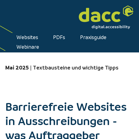
Inhalt [1]
Hauptmenü [2]
Kontakt [3]
Websites
PDFs
Praxisguide
Webinare
Mai 2025
|
Textbausteine und wichtige Tipps
Barrierefreie Websites
in Ausschreibungen -
was Auftraggeber